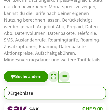
Abos für Tablets, Hotspots und Smart
nur den beworbenen Monatspreis zu zeigen,
Watches
kannst du die Tarife nach deiner eigenen
Tarifrechner Handy-Abo
Nutzung berechnen lassen. Berücksichtigt
werden je nach Angebot Abo, Prepaid, Daten-
Der gute alte Tarifrechner im neuen Design
Abo, Datenvolumen, Datenpakete, Telefonie,
SMS, Auslandanrufe, Roamingtarife, Roaming-
Infos
Zusatzoptionen, Roaming-Datenpakete,
Aktionspreise, Aufschaltgebühren,
Alle Anbieter
Mindestvertragsdauer und weitere Tarifdetails.
Mobilfunknetz Schweiz
Roaming-Tarife abfragen
Suche ändern
Handy-Abo-Aktionen
7
Ergebnisse
Handy-Abo kündigen oder
wechseln
CHF 9.00
SAK