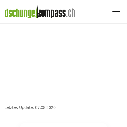
×
Menü
Handy‑Abo
Handy-Abo-Vergleich
Alle Handy-Abos vergleichen
Prepaid-Tarife vergleichen
Alle Prepaids auf einem Blick
Letztes Update: 07.08.2026
Daten-Abos vergleichen