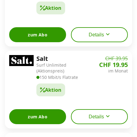
Aktion
Datenschutz
·
AGB
·
Impressum
zum Abo
Details
Salt
CHF 39.95
CHF 19.95
Surf Unlimited
(Aktionspreis)
im Monat
150 Mbit/s Flatrate
Aktion
zum Abo
Details