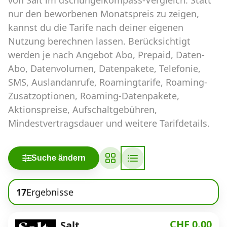
Abos für Tablets, Hotspots und Smart
nur den beworbenen Monatspreis zu zeigen,
Watches
kannst du die Tarife nach deiner eigenen
Tarifrechner Handy-Abo
Nutzung berechnen lassen. Berücksichtigt
werden je nach Angebot Abo, Prepaid, Daten-
Der gute alte Tarifrechner im neuen Design
Abo, Datenvolumen, Datenpakete, Telefonie,
SMS, Auslandanrufe, Roamingtarife, Roaming-
Infos
Zusatzoptionen, Roaming-Datenpakete,
Aktionspreise, Aufschaltgebühren,
Alle Anbieter
Mindestvertragsdauer und weitere Tarifdetails.
Mobilfunknetz Schweiz
Roaming-Tarife abfragen
Suche ändern
Handy-Abo-Aktionen
17
Ergebnisse
Handy-Abo kündigen oder
wechseln
CHF 0.00
Salt