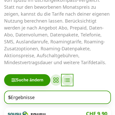
Abos für Tablets, Hotspots und Smart
Statt nur den beworbenen Monatspreis zu
Watches
zeigen, kannst du die Tarife nach deiner eigenen
Tarifrechner Handy-Abo
Nutzung berechnen lassen. Berücksichtigt
werden je nach Angebot Abo, Prepaid, Daten-
Der gute alte Tarifrechner im neuen Design
Abo, Datenvolumen, Datenpakete, Telefonie,
SMS, Auslandanrufe, Roamingtarife, Roaming-
Infos
Zusatzoptionen, Roaming-Datenpakete,
Aktionspreise, Aufschaltgebühren,
Alle Anbieter
Mindestvertragsdauer und weitere Tarifdetails.
Mobilfunknetz Schweiz
Roaming-Tarife abfragen
Suche ändern
Handy-Abo-Aktionen
5
Ergebnisse
Handy-Abo kündigen oder
wechseln
CHF 9.90
spusu