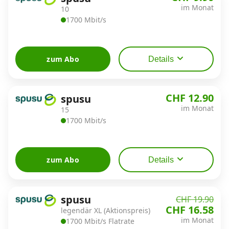
Alle Mobile-Vergleiche
im Monat
10
1700 Mbit/s
Internet, TV, Telefon
zum Abo
Details
Kombi-Angebote
CHF 12.90
spusu
im Monat
15
Aktionen
1700 Mbit/s
News
zum Abo
Details
Forum
spusu
CHF 19.90
CHF 16.58
legendär XL (Aktionspreis)
Über uns
im Monat
1700 Mbit/s Flatrate