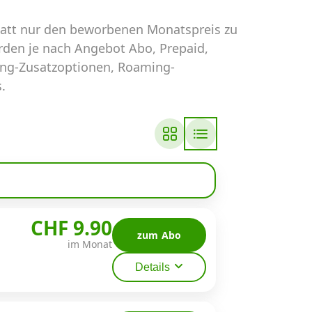
tatt nur den beworbenen Monatspreis zu
erden je nach Angebot Abo, Prepaid,
ing-Zusatzoptionen, Roaming-
.
CHF 9.90
zum Abo
im Monat
Details