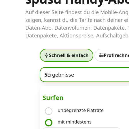
Abos für Tablets, Hotspots und Smart
Watches
Auf dieser Seite findest du die Mobile-A
zeigen, kannst du die Tarife nach deiner
Tarifrechner Handy-Abo
Daten-Abo, Datenvolumen, Datenpakete, T
Der gute alte Tarifrechner im neuen Design
Datenpakete, Aktionspreise, Aufschaltgebü
Infos
Schnell & einfach
Profirechn
Alle Anbieter
5
Ergebnisse
Mobilfunknetz Schweiz
Roaming-Tarife abfragen
Surfen
Handy-Abo-Aktionen
unbegrenzte Flatrate
Handy-Abo kündigen oder wechseln
mit mindestens
Alle Mobile-Vergleiche