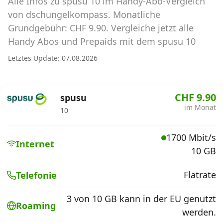
Alle Infos zu spusu 10 im Handy-Abo-Vergleich
Abos für Tablets, Hotspots und Smart
Watches
von dschungelkompass. Monatliche
Grundgebühr: CHF 9.90. Vergleiche jetzt alle
Tarifrechner Handy-Abo
Handy Abos und Prepaids mit dem spusu 10
Der gute alte Tarifrechner im neuen Design
Letztes Update: 07.08.2026
Infos
CHF 9.90
spusu
Alle Anbieter
im Monat
10
Mobilfunknetz Schweiz
1700 Mbit/s
Internet
10 GB
Roaming-Tarife abfragen
Handy-Abo-Aktionen
Flatrate
Telefonie
Handy-Abo kündigen oder
3 von 10 GB kann in der EU genutzt
Roaming
wechseln
werden.