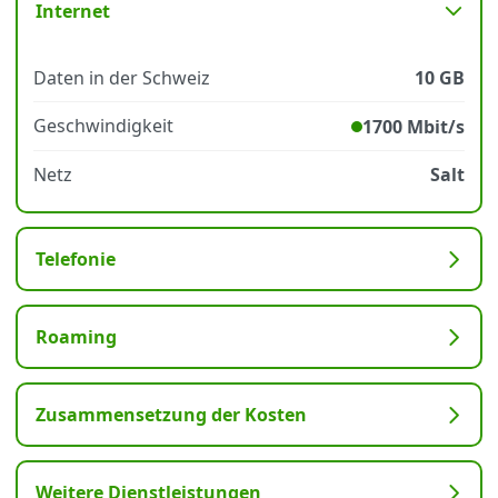
Internet
Datenschutz
·
AGB
·
Impressum
Daten in der Schweiz
10 GB
Geschwindigkeit
1700 Mbit/s
Netz
Salt
Telefonie
Roaming
Zusammensetzung der Kosten
Weitere Dienstleistungen