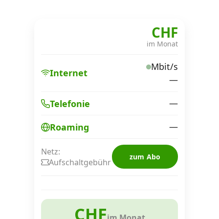
CHF
im Monat
Mbit/s
Internet
—
—
Telefonie
—
Roaming
Netz:
zum Abo
Aufschaltgebühr
CHF
im Monat