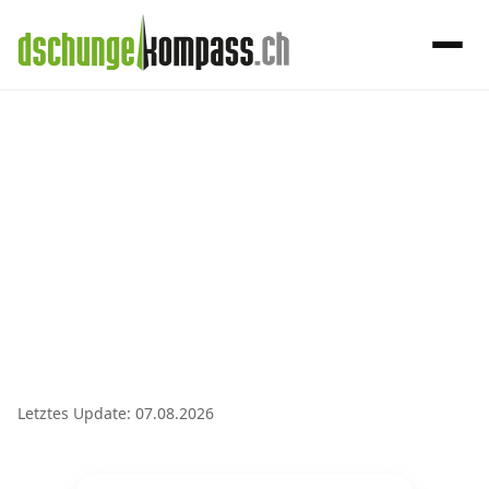
×
Menü
Handy‑Abo
Handy-Abo-Vergleich
Alle Handy-Abos vergleichen
Prepaid-Tarife vergleichen
Alle Prepaids auf einem Blick
Letztes Update: 07.08.2026
Daten-Abos vergleichen