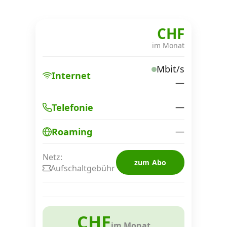
CHF
im Monat
Mbit/s
Internet
—
—
Telefonie
—
Roaming
Netz:
zum Abo
Aufschaltgebühr
CHF
im Monat