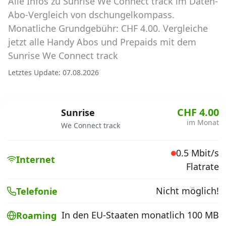
Alle Infos zu Sunrise We Connect track im Daten-
Abos für Tablets, Hotspots und Smart
Watches
Abo-Vergleich von dschungelkompass.
Monatliche Grundgebühr: CHF 4.00. Vergleiche
Tarifrechner Handy-Abo
jetzt alle Handy Abos und Prepaids mit dem
Der gute alte Tarifrechner im neuen Design
Sunrise We Connect track
Letztes Update: 07.08.2026
Infos
Alle Anbieter
CHF 4.00
Sunrise
im Monat
We Connect track
Mobilfunknetz Schweiz
0.5 Mbit/s
Roaming-Tarife abfragen
Internet
Flatrate
Handy-Abo-Aktionen
Nicht möglich!
Telefonie
Handy-Abo kündigen oder
wechseln
In den EU-Staaten monatlich 100 MB
Roaming