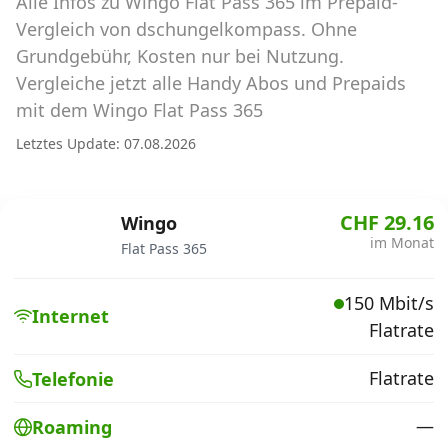
Alle Infos zu Wingo Flat Pass 365 im Prepaid-
Abos für Tablets, Hotspots und Smart
Watches
Vergleich von dschungelkompass. Ohne
Grundgebühr, Kosten nur bei Nutzung.
Tarifrechner Handy-Abo
Vergleiche jetzt alle Handy Abos und Prepaids
Der gute alte Tarifrechner im neuen Design
mit dem Wingo Flat Pass 365
Letztes Update: 07.08.2026
Infos
Alle Anbieter
CHF 29.16
Wingo
im Monat
Flat Pass 365
Mobilfunknetz Schweiz
150 Mbit/s
Roaming-Tarife abfragen
Internet
Flatrate
Handy-Abo-Aktionen
Flatrate
Telefonie
Handy-Abo kündigen oder
wechseln
—
Roaming