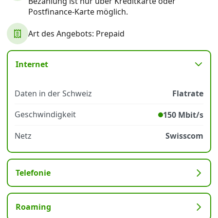
Bezahlung ist nur über Kreditkarte oder
Postfinance-Karte möglich.
Datenschutz
·
AGB
·
Impressum
Art des Angebots: Prepaid
Internet
Daten in der Schweiz
Flatrate
Geschwindigkeit
150 Mbit/s
Netz
Swisscom
Telefonie
Roaming