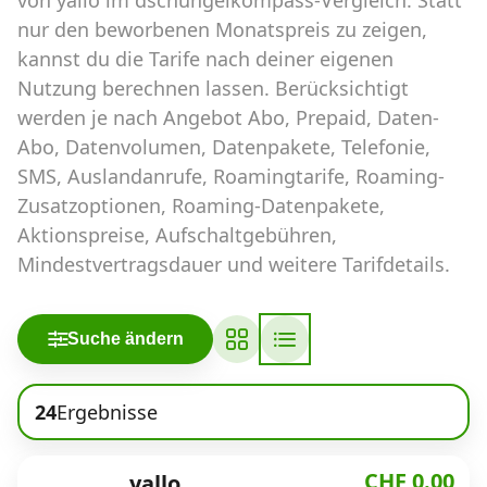
Abos für Tablets, Hotspots und Smart
nur den beworbenen Monatspreis zu zeigen,
Watches
kannst du die Tarife nach deiner eigenen
Tarifrechner Handy-Abo
Nutzung berechnen lassen. Berücksichtigt
werden je nach Angebot Abo, Prepaid, Daten-
Der gute alte Tarifrechner im neuen Design
Abo, Datenvolumen, Datenpakete, Telefonie,
SMS, Auslandanrufe, Roamingtarife, Roaming-
Infos
Zusatzoptionen, Roaming-Datenpakete,
Aktionspreise, Aufschaltgebühren,
Alle Anbieter
Mindestvertragsdauer und weitere Tarifdetails.
Mobilfunknetz Schweiz
Roaming-Tarife abfragen
Suche ändern
Handy-Abo-Aktionen
24
Ergebnisse
Handy-Abo kündigen oder
wechseln
CHF 0.00
yallo