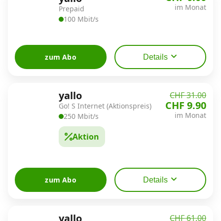
Alle Mobile-Vergleiche
im Monat
Prepaid
100 Mbit/s
Internet, TV, Telefon
zum Abo
Details
Kombi-Angebote
yallo
CHF 31.00
CHF 9.90
Go! S Internet (Aktionspreis)
Aktionen
im Monat
250 Mbit/s
Aktion
News
Forum
zum Abo
Details
Über uns
yallo
CHF 61.00