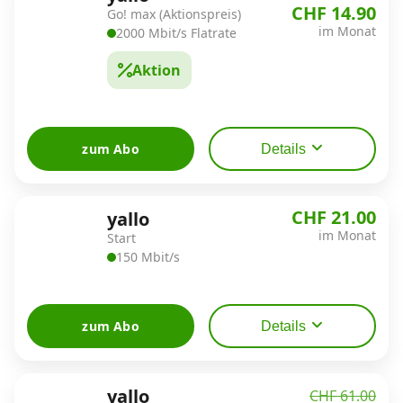
CHF 14.90
Go! max (Aktionspreis)
im Monat
2000 Mbit/s Flatrate
Datenschutz
·
AGB
·
Impressum
Aktion
zum Abo
Details
CHF 21.00
yallo
im Monat
Start
150 Mbit/s
zum Abo
Details
yallo
CHF 61.00