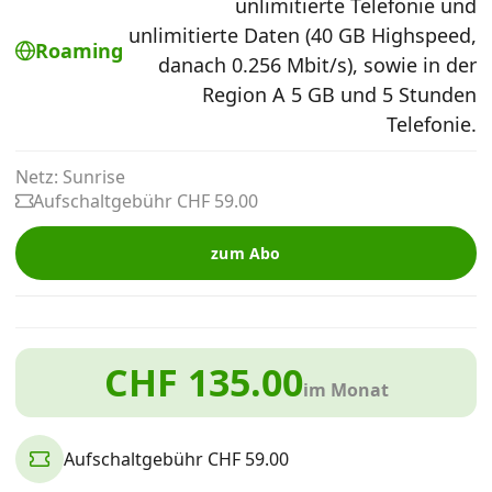
unlimitierte Telefonie und
Alle Mobile-Vergleiche
unlimitierte Daten (40 GB Highspeed,
Roaming
danach 0.256 Mbit/s), sowie in der
Region A 5 GB und 5 Stunden
Internet, TV, Telefon
Telefonie.
Kombi-Angebote
Netz: Sunrise
Aufschaltgebühr CHF 59.00
Aktionen
zum Abo
News
CHF 135.00
im Monat
Forum
Aufschaltgebühr CHF 59.00
Über uns