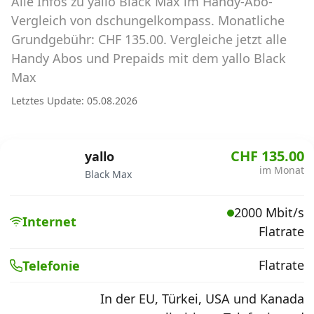
Alle Infos zu yallo Black Max im Handy-Abo-
Abos für Tablets, Hotspots und Smart
Watches
Vergleich von dschungelkompass. Monatliche
Grundgebühr: CHF 135.00. Vergleiche jetzt alle
Tarifrechner Handy-Abo
Handy Abos und Prepaids mit dem yallo Black
Der gute alte Tarifrechner im neuen Design
Max
Letztes Update: 05.08.2026
Infos
Alle Anbieter
CHF 135.00
yallo
im Monat
Black Max
Mobilfunknetz Schweiz
2000 Mbit/s
Roaming-Tarife abfragen
Internet
Flatrate
Handy-Abo-Aktionen
Flatrate
Telefonie
Handy-Abo kündigen oder
wechseln
In der EU, Türkei, USA und Kanada