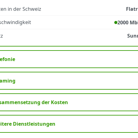
en in der Schweiz
Flat
schwindigkeit
2000 Mbi
tz
Sunr
lefonie
aming
sammensetzung der Kosten
itere Dienstleistungen