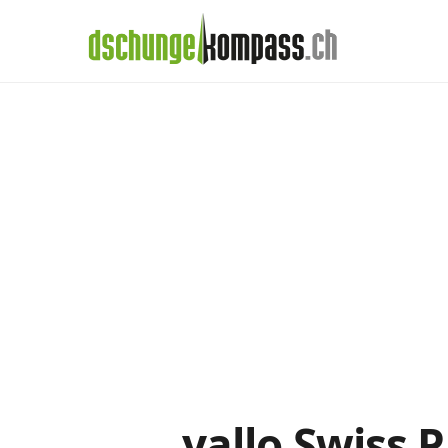
×
Menü
Handy‑Abo
yallo-Abos im De
Handy-Abo-Vergleich
Alle Handy-Abos vergleichen
Prepaid-Tarife vergleichen
Alle Prepaids auf einem Blick
Daten-Abos vergleichen
yallo Swiss 