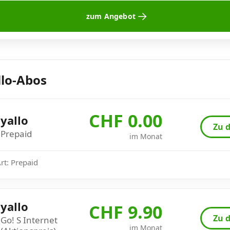
zum Angebot
llo-Abos
CHF 0.00
yallo
Zu d
Prepaid
im Monat
Art: Prepaid
yallo
CHF 9.90
Zu d
Go! S Internet
im Monat