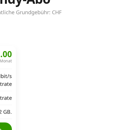
atliche Grundgebühr: CHF
.00
 Monat
bit/s
atrate
atrate
2 GB.
o