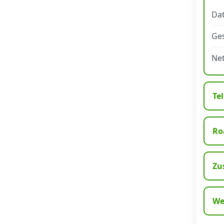
Dat
Datenschutz
·
AGB
·
Impressum
Ge
Ne
Te
Ro
Zu
We