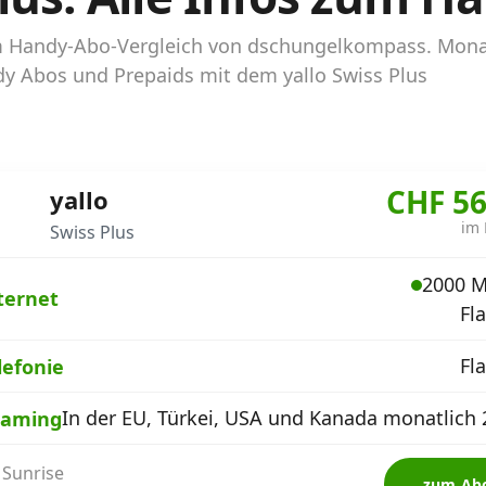
s im Handy-Abo-Vergleich von dschungelkompass. Mon
ndy Abos und Prepaids mit dem yallo Swiss Plus
CHF 56
yallo
im
Swiss Plus
2000 M
ternet
Fl
Fl
lefonie
In der EU, Türkei, USA und Kanada monatlich 
aming
 Sunrise
zum Ab