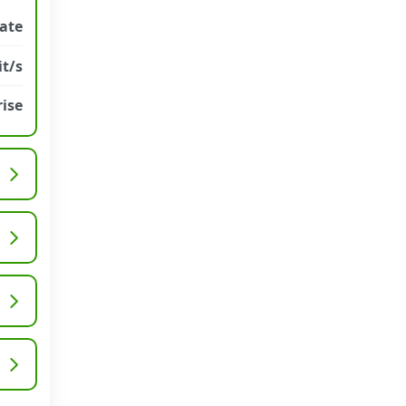
rate
t/s
ise