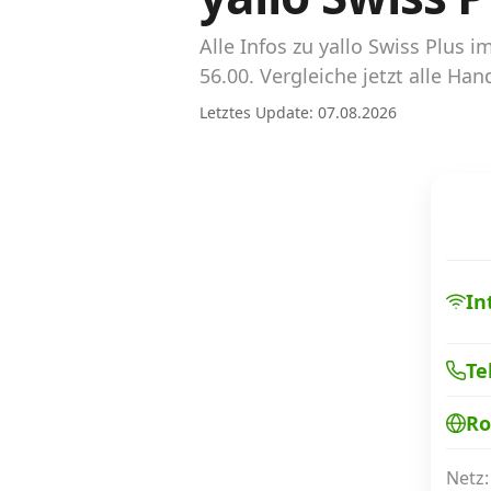
Abos für Tablets, Hotspots und Smart
Watches
Alle Infos zu yallo Swiss Plu
56.00. Vergleiche jetzt alle Ha
Tarifrechner Handy-Abo
Letztes Update: 07.08.2026
Der gute alte Tarifrechner im neuen Design
Infos
Alle Anbieter
Mobilfunknetz Schweiz
In
Roaming-Tarife abfragen
Te
Handy-Abo-Aktionen
Ro
Handy-Abo kündigen oder wechseln
Alle Mobile-Vergleiche
Netz: