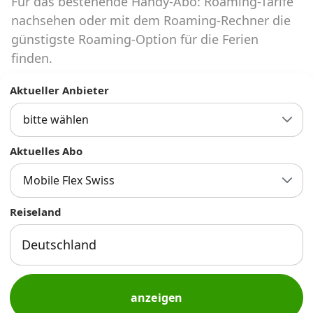
Für das bestehende Handy-Abo: Roaming-Tarife
Abos für Tablets, Hotspots und Smart
Watches
nachsehen oder mit dem Roaming-Rechner die
günstigste Roaming-Option für die Ferien
Tarifrechner Handy-Abo
finden.
Der gute alte Tarifrechner im neuen Design
Aktueller Anbieter
bitte wählen
Infos
Alle Anbieter
Aktuelles Abo
Mobile Flex Swiss
Mobilfunknetz Schweiz
Reiseland
Roaming-Tarife abfragen
Handy-Abo-Aktionen
Handy-Abo kündigen oder
wechseln
anzeigen