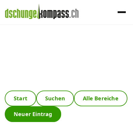
×
Menü
Roaming
Handy‑Abo
Internet, TV, Telefon
Start
Suchen
Alle Bereiche
Kombi-Angebote
Neuer Eintrag
Aktionen