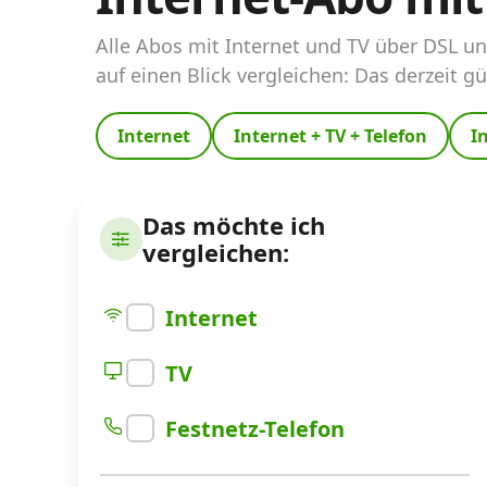
Alle Abos mit Internet und TV über DSL un
Internet‑Verfügbarkeits‑Checker
auf einen Blick vergleichen: Das derzeit g
Prüfe deine Möglichkeiten
Internet
Internet + TV + Telefon
I
Alle Anbieter
Glasfaser
Das möchte ich
vergleichen:
Internet-Abo-Aktionen
Internet-Abo kündigen
Internet
Download-Rechner
TV
Weitere Infos
Festnetz-Telefon
Alle Internet-Vergleiche