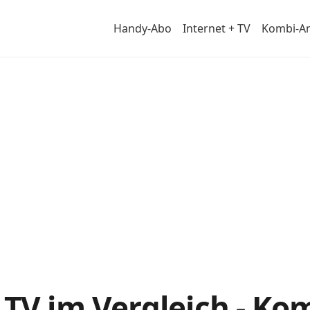
Handy-Abo
Internet + TV
Kombi-A
-
ch
 TV im Vergleich - K