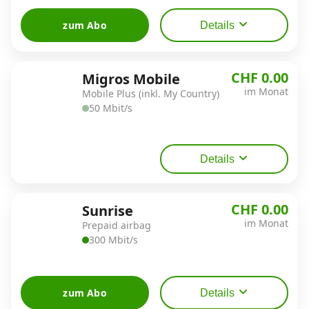
Alle Mobile-Vergleiche
zum Abo
Details
Internet, TV, Telefon
CHF 0.00
Migros Mobile
im Monat
Mobile Plus (inkl. My Country)
50 Mbit/s
Kombi-Angebote
Aktionen
Details
News
CHF 0.00
Sunrise
im Monat
Prepaid airbag
300 Mbit/s
Forum
Über uns
zum Abo
Details