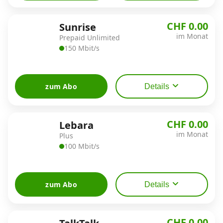
CHF 0.00
Sunrise
Datenschutz
·
AGB
·
Impressum
im Monat
Prepaid Unlimited
150 Mbit/s
zum Abo
Details
CHF 0.00
Lebara
im Monat
Plus
100 Mbit/s
zum Abo
Details
CHF 0.00