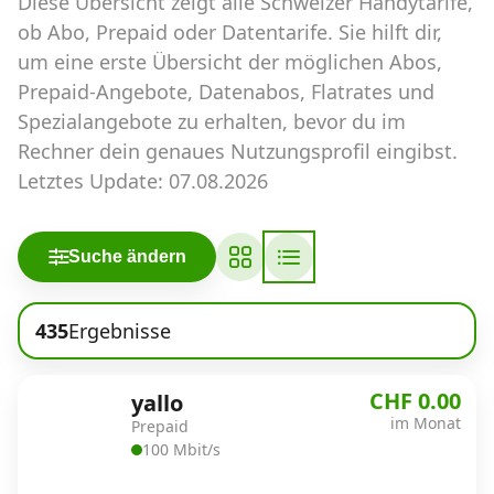
Diese Übersicht zeigt alle Schweizer Handytarife,
Abos für Tablets, Hotspots und Smart
Watches
ob Abo, Prepaid oder Datentarife. Sie hilft dir,
um eine erste Übersicht der möglichen Abos,
Tarifrechner Handy-Abo
Prepaid-Angebote, Datenabos, Flatrates und
Der gute alte Tarifrechner im neuen Design
Spezialangebote zu erhalten, bevor du im
Rechner dein genaues Nutzungsprofil eingibst.
Letztes Update: 07.08.2026
Infos
Alle Anbieter
Suche ändern
Mobilfunknetz Schweiz
435
Ergebnisse
Roaming-Tarife abfragen
Handy-Abo-Aktionen
CHF 0.00
yallo
im Monat
Prepaid
Handy-Abo kündigen oder
100 Mbit/s
wechseln