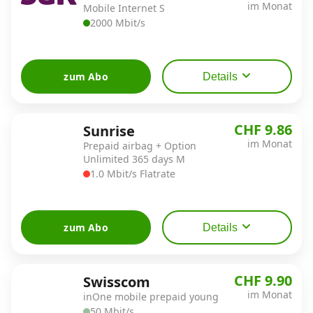
im Monat
Mobile Internet S
2000 Mbit/s
zum Abo
Details
CHF 9.86
Sunrise
im Monat
Prepaid airbag + Option
Unlimited 365 days M
1.0 Mbit/s Flatrate
zum Abo
Details
CHF 9.90
Swisscom
im Monat
inOne mobile prepaid young
50 Mbit/s