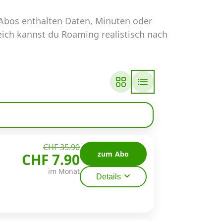
 Abos enthalten Daten, Minuten oder
eich kannst du Roaming realistisch nach
CHF 35.90
zum Abo
CHF 7.90
im Monat
Details