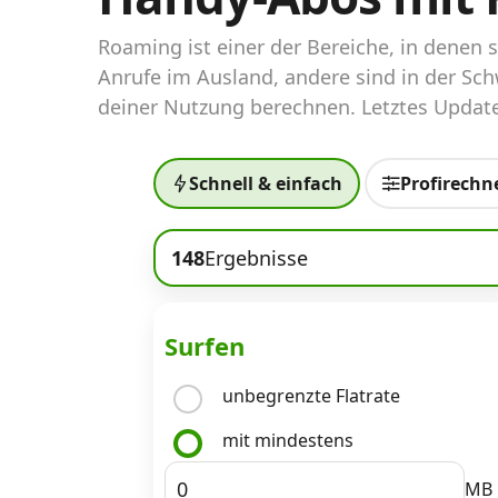
Abos für Tablets, Hotspots und Smart
Watches
Roaming ist einer der Bereiche, in denen
Anrufe im Ausland, andere sind in der Sch
Tarifrechner Handy-Abo
deiner Nutzung berechnen. Letztes Update
Der gute alte Tarifrechner im neuen Design
Schnell & einfach
Profirechn
Infos
Alle Anbieter
148
Ergebnisse
Mobilfunknetz Schweiz
Roaming-Tarife abfragen
Surfen
Handy-Abo-Aktionen
unbegrenzte Flatrate
Handy-Abo kündigen oder wechseln
mit mindestens
Alle Mobile-Vergleiche
MB