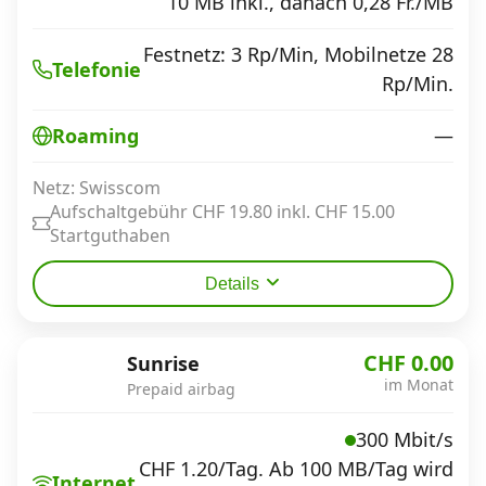
10 MB inkl., danach 0,28 Fr./MB
Festnetz: 3 Rp/Min, Mobilnetze 28
Datenschutz
Telefonie
·
AGB
·
Impressum
Rp/Min.
—
Roaming
Netz: Swisscom
Aufschaltgebühr CHF 19.80 inkl. CHF 15.00
Startguthaben
Details
CHF 0.00
Sunrise
im Monat
Prepaid airbag
300 Mbit/s
CHF 1.20/Tag. Ab 100 MB/Tag wird
Internet