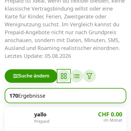
Prepaid ist ideal, wenn du flexibel bleiben, keine
Abos für Tablets, Hotspots und Smart
Watches
klassische Vertragsbindung willst oder eine
Karte für Kinder, Ferien, Zweitgeräte oder
Tarifrechner Handy-Abo
Wenignutzung suchst. Im Vergleich kannst du
Der gute alte Tarifrechner im neuen Design
Prepaid-Angebote nicht nur nach Grundpreis
anschauen, sondern mit Daten, Minuten, SMS,
Ausland und Roaming realistischer einordnen.
Infos
Letztes Update: 05.08.2026
Alle Anbieter
Mobilfunknetz Schweiz
Suche ändern
Roaming-Tarife abfragen
170
Ergebnisse
Handy-Abo-Aktionen
CHF 0.00
yallo
Handy-Abo kündigen oder
im Monat
wechseln
Prepaid