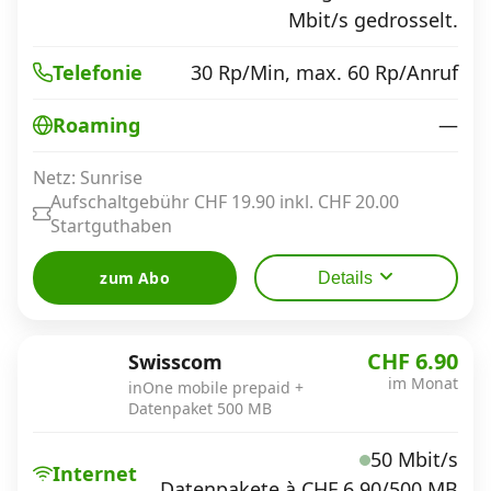
Mbit/s gedrosselt.
30 Rp/Min, max. 60 Rp/Anruf
Telefonie
—
Roaming
Netz: Sunrise
Aufschaltgebühr CHF 19.90 inkl. CHF 20.00
Startguthaben
zum Abo
Details
CHF 6.90
Swisscom
im Monat
inOne mobile prepaid +
Datenpaket 500 MB
50 Mbit/s
Internet
Datenpakete à CHF 6.90/500 MB