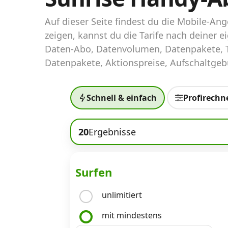
Abos für Tablets, Hotspots und Smart
Watches
Auf dieser Seite findest du die Mobile-A
zeigen, kannst du die Tarife nach deiner
Tarifrechner Handy-Abo
Daten-Abo, Datenvolumen, Datenpakete, T
Der gute alte Tarifrechner im neuen Design
Datenpakete, Aktionspreise, Aufschaltgebü
Infos
Schnell & einfach
Profirechn
Alle Anbieter
20
Ergebnisse
Mobilfunknetz Schweiz
Roaming-Tarife abfragen
Surfen
Handy-Abo-Aktionen
unlimitiert
Handy-Abo kündigen oder wechseln
mit mindestens
Alle Mobile-Vergleiche