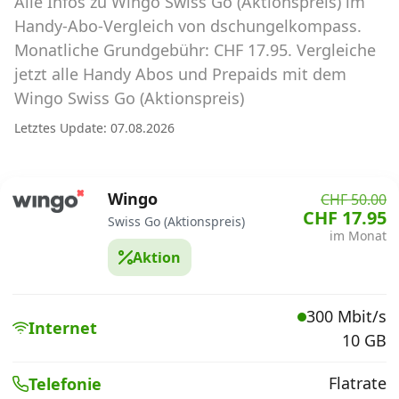
Alle Infos zu Wingo Swiss Go (Aktionspreis) im
Abos für Tablets, Hotspots und Smart
Watches
Handy-Abo-Vergleich von dschungelkompass.
Monatliche Grundgebühr: CHF 17.95. Vergleiche
Tarifrechner Handy-Abo
jetzt alle Handy Abos und Prepaids mit dem
Der gute alte Tarifrechner im neuen Design
Wingo Swiss Go (Aktionspreis)
Letztes Update: 07.08.2026
Infos
Alle Anbieter
Wingo
CHF 50.00
CHF 17.95
Swiss Go (Aktionspreis)
Mobilfunknetz Schweiz
im Monat
Aktion
Roaming-Tarife abfragen
Handy-Abo-Aktionen
300 Mbit/s
Internet
10 GB
Handy-Abo kündigen oder
wechseln
Flatrate
Telefonie