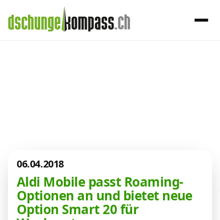
×
Menü
Aktuelles aus
der Telekom-
Handy‑Abo
Welt
Internet, TV, Telefon
06.04.2018
Kombi-Angebote
Aldi Mobile passt Roaming-
Optionen an und bietet neue
Aktionen
Option Smart 20 für