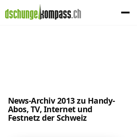
×
Menü
2013
Handy‑Abo
Internet, TV, Telefon
News-Archiv 2013 zu Handy-
Kombi-Angebote
Abos, TV, Internet und
Festnetz der Schweiz
Aktionen