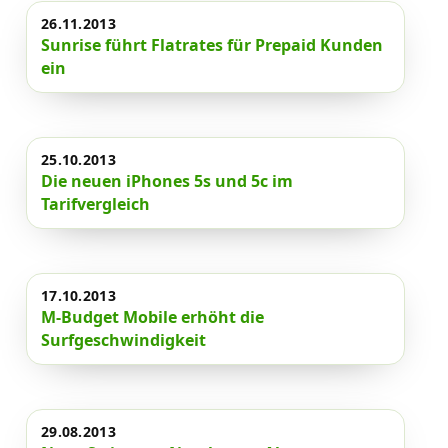
News
26.11.2013
Sunrise führt Flatrates für Prepaid Kunden
ein
Forum
Über uns
25.10.2013
Die neuen iPhones 5s und 5c im
Tarifvergleich
Datenschutz
·
AGB
·
Impressum
17.10.2013
M-Budget Mobile erhöht die
Surfgeschwindigkeit
29.08.2013