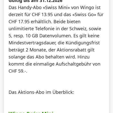
Gültig bis am 31.12.2026
News
Das Handy-Abo «Swiss Mini» von Wingo ist
derzeit für CHF 13.95 und das «Swiss Go» für
CHF 17.95 erhältlich. Beide bieten
Forum
unlimitierte Telefonie in der Schweiz, sowie
5, resp. 10 GB Datenvolumen. Es gilt keine
Über uns
Mindestvertragsdauer, die Kündigungsfrist
beträgt 2 Monate, der Aktionsrabatt gilt
solange das Abo behalten wird. Hinzu
Datenschutz
·
AGB
·
Impressum
kommt die einmalige Aufschaltgebühr von
CHF 59.-.
Das Aktions-Abo im Überblick: