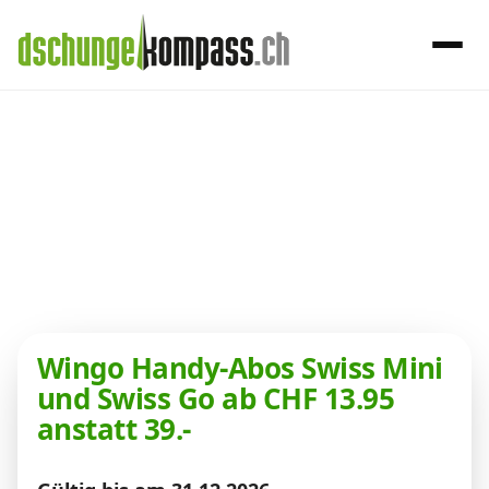
×
Menü
Aktionen und
Promotionen
Handy‑Abo
aus der
Telekom-Welt
Internet, TV, Telefon
Wingo Handy-Abos Swiss Mini
Kombi-Angebote
und Swiss Go ab CHF 13.95
anstatt 39.-
Aktionen