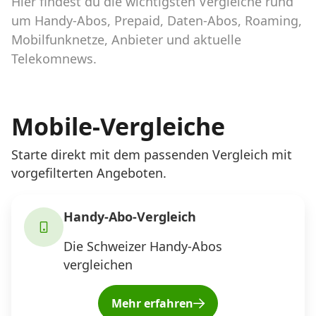
Hier findest du die wichtigsten Vergleiche rund
Abos für Tablets, Hotspots und Smart
Watches
um Handy-Abos, Prepaid, Daten-Abos, Roaming,
Mobilfunknetze, Anbieter und aktuelle
Tarifrechner Handy-Abo
Telekomnews.
Der gute alte Tarifrechner im neuen Design
Mobile-Vergleiche
Infos
Alle Anbieter
Starte direkt mit dem passenden Vergleich mit
vorgefilterten Angeboten.
Mobilfunknetz Schweiz
Roaming-Tarife abfragen
Handy-Abo-Vergleich
Die Schweizer Handy-Abos
Handy-Abo-Aktionen
vergleichen
Handy-Abo kündigen oder
wechseln
Mehr erfahren