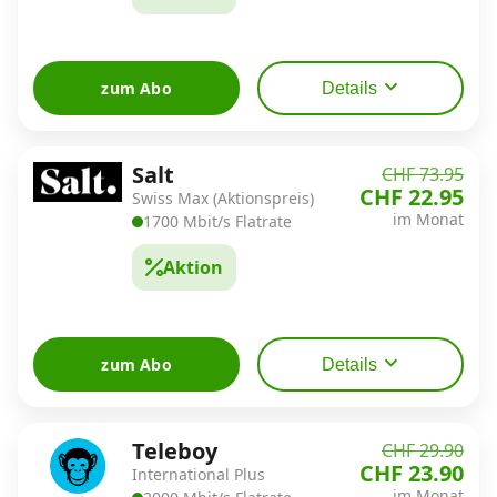
zum Abo
Details
Salt
CHF 73.95
CHF 22.95
Swiss Max (Aktionspreis)
im Monat
1700 Mbit/s Flatrate
Aktion
zum Abo
Details
Teleboy
CHF 29.90
CHF 23.90
International Plus
im Monat