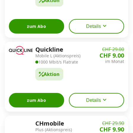
Aktion
Alle Mobile-Vergleiche
Internet, TV, Telefon
zum Abo
Details
Kombi-Angebote
Quickline
CHF 29.00
CHF 9.00
Mobile L (Aktionspreis)
im Monat
1000 Mbit/s Flatrate
Aktionen
Aktion
News
zum Abo
Details
Forum
CHmobile
CHF 29.90
Über uns
CHF 9.90
Plus (Aktionspreis)