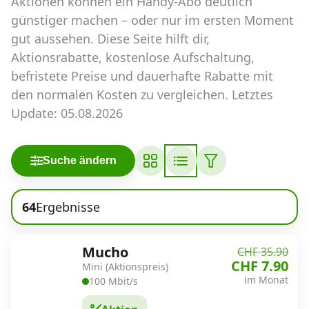
Aktionen können ein Handy-Abo deutlich
Abos für Tablets, Hotspots und Smart
Watches
günstiger machen – oder nur im ersten Moment
gut aussehen. Diese Seite hilft dir,
Tarifrechner Handy-Abo
Aktionsrabatte, kostenlose Aufschaltung,
Der gute alte Tarifrechner im neuen Design
befristete Preise und dauerhafte Rabatte mit
den normalen Kosten zu vergleichen. Letztes
Update: 05.08.2026
Infos
Alle Anbieter
Suche ändern
Mobilfunknetz Schweiz
64
Ergebnisse
Roaming-Tarife abfragen
Handy-Abo-Aktionen
Mucho
CHF 35.90
CHF 7.90
Mini (Aktionspreis)
Handy-Abo kündigen oder
im Monat
100 Mbit/s
wechseln