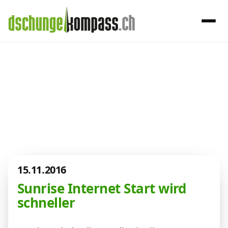
×
Menü
Aktuelles aus
der Telekom-
Handy‑Abo
Welt
Internet, TV, Telefon
15.11.2016
Kombi-Angebote
Sunrise Internet Start wird
schneller
Aktionen