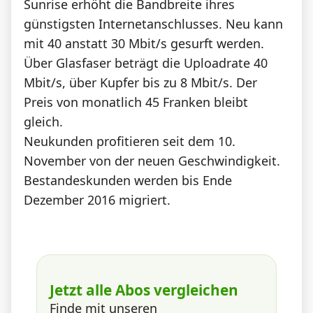
Sunrise erhöht die Bandbreite ihres
News
günstigsten Internetanschlusses. Neu kann
mit 40 anstatt 30 Mbit/s gesurft werden.
Forum
Über Glasfaser beträgt die Uploadrate 40
Mbit/s, über Kupfer bis zu 8 Mbit/s. Der
Preis von monatlich 45 Franken bleibt
Über uns
gleich.
Neukunden profitieren seit dem 10.
November von der neuen Geschwindigkeit.
Datenschutz
·
AGB
·
Impressum
Bestandeskunden werden bis Ende
Dezember 2016 migriert.
Jetzt alle Abos vergleichen
Finde mit unseren