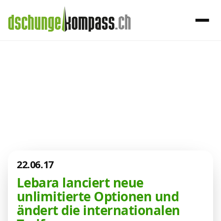
×
Menü
Aktuelles aus
der Telekom-
Handy‑Abo
Welt
Internet, TV, Telefon
22.06.17
Kombi-Angebote
Lebara lanciert neue
unlimitierte Optionen und
Aktionen
ändert die internationalen