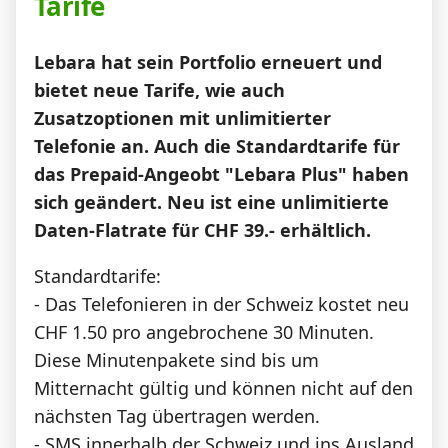
Tarife
News
Lebara hat sein Portfolio erneuert und
Forum
bietet neue Tarife, wie auch
Zusatzoptionen mit unlimitierter
Telefonie an. Auch die Standardtarife für
Über uns
das Prepaid-Angeobt "Lebara Plus" haben
sich geändert. Neu ist eine unlimitierte
Daten-Flatrate für CHF 39.- erhältlich.
Datenschutz
·
AGB
·
Impressum
Standardtarife:
- Das Telefonieren in der Schweiz kostet neu
CHF 1.50 pro angebrochene 30 Minuten.
Diese Minutenpakete sind bis um
Mitternacht gültig und können nicht auf den
nächsten Tag übertragen werden.
- SMS innerhalb der Schweiz und ins Ausland