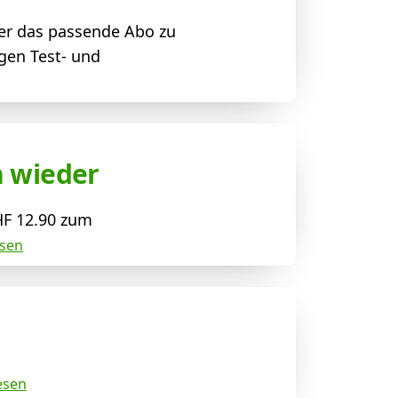
er das passende Abo zu
gen Test- und
n wieder
HF 12.90 zum
esen
esen