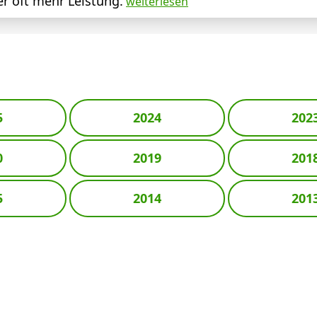
r oft mehr Leistung.
weiterlesen
5
2024
202
0
2019
201
5
2014
201