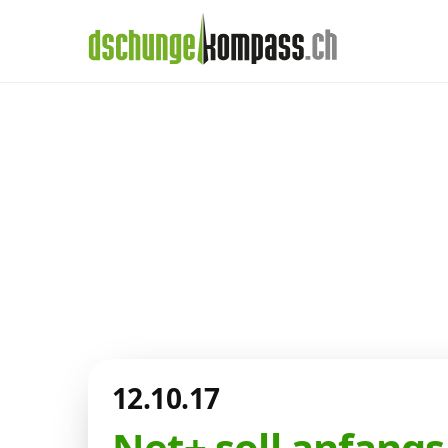
×
Menü
Aktuelles aus de
Handy‑Abo
Telekom-Welt
Internet, TV, Telefon
Kombi-Angebote
12.10.17
Aktionen
Net+ soll anfang