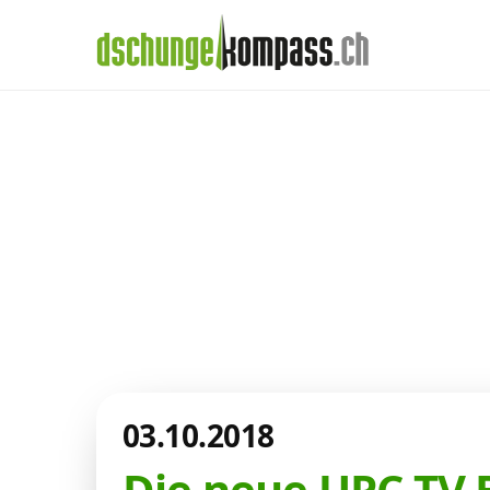
×
Menü
Aktuelles aus de
Handy‑Abo
Telekom-Welt
Internet, TV, Telefon
Kombi-Angebote
03.10.2018
Aktionen
Die neue UPC TV 