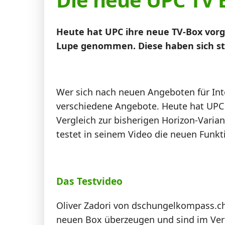
News
Heute hat UPC ihre neue TV-Box vorg
Forum
Lupe genommen. Diese haben sich st
Über uns
Wer sich nach neuen Angeboten für Int
verschiedene Angebote. Heute hat UPC e
Vergleich zur bisherigen Horizon-Varia
Datenschutz
·
AGB
·
Impressum
testet in seinem Video die neuen Funkt
Das Testvideo
Oliver Zadori von dschungelkompass.ch 
neuen Box überzeugen und sind im Verg