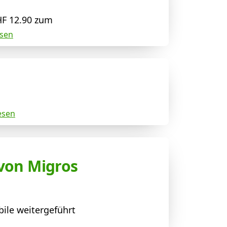
HF 12.90 zum
esen
esen
 von Migros
ile weitergeführt