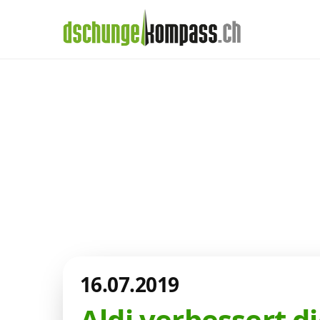
×
Menü
Aktuelles aus de
Handy‑Abo
Telekom-Welt
Internet, TV, Telefon
Kombi-Angebote
16.07.2019
Aktionen
Aldi verbessert d