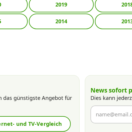
0
2019
201
5
2014
201
News sofort p
n das günstigste Angebot für
Dies kann jederz
ernet- und TV-Vergleich