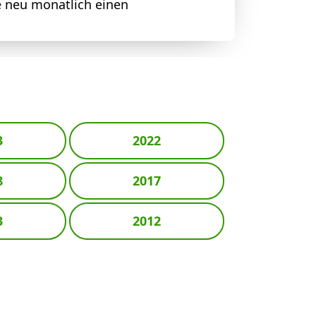
e neu monatlich einen
3
2022
8
2017
3
2012