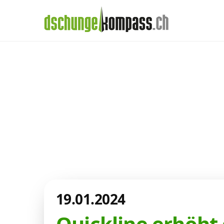
×
Menü
Aktuelles aus de
Handy‑Abo
Telekom-Welt
Internet, TV, Telefon
Kombi-Angebote
19.01.2024
Aktionen
Quickline erhöht