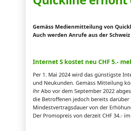
News
Forum
Gemäss Medienmitteilung von Quicklin
Auch werden Anrufe aus der Schweiz i
Über uns
Internet S kostet neu CHF 5.- me
Datenschutz
·
AGB
·
Impressum
Per 1. Mai 2024 wird das günstigste Int
und Neukunden. Gemäss Mitteilung kön
ihr Abo vor dem September 2022 abges
die Betroffenen jedoch bereits darüber
Mindestvertragsdauer von der Erhöhung 
Der Promopreis von derzeit CHF 34.- im 