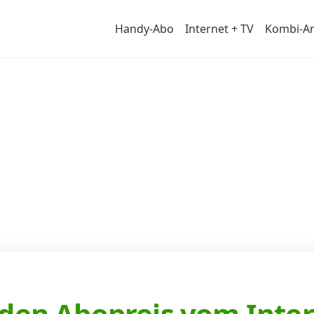
Handy-Abo
Internet + TV
Kombi-A
r
 den Abopreis vom Inter