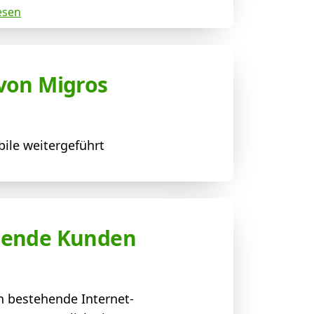
esen
 von Migros
ile weitergeführt
ehende Kunden
h bestehende Internet-