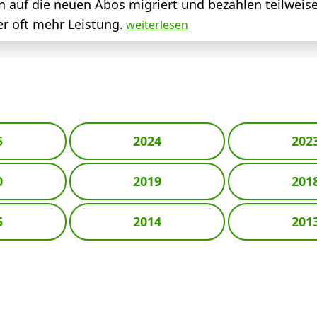
auf die neuen Abos migriert und bezahlen teilweis
r oft mehr Leistung.
weiterlesen
5
2024
202
0
2019
201
5
2014
201