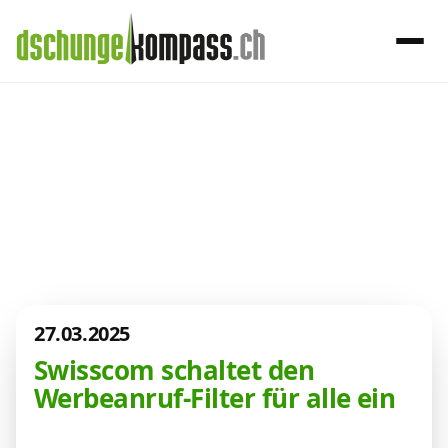
×
Menü
Aktuelles aus
der Telekom-
Handy‑Abo
Welt
Internet, TV, Telefon
27.03.2025
Kombi-Angebote
Swisscom schaltet den
Werbeanruf-Filter für alle ein
Aktionen