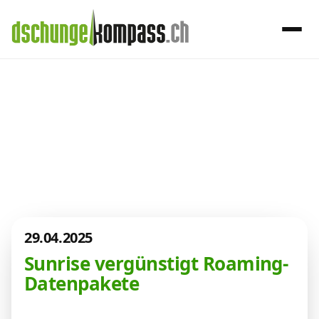
×
Menü
Aktuelles aus
der Telekom-
Handy‑Abo
Welt
Internet, TV, Telefon
29.04.2025
Kombi-Angebote
Sunrise vergünstigt Roaming-
Datenpakete
Aktionen