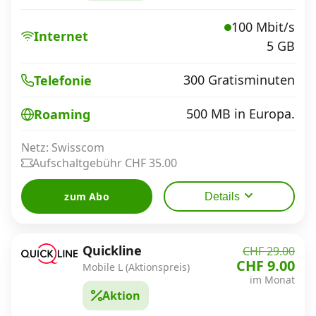
Alle Mobile-Vergleiche
100 Mbit/s
Internet
5 GB
Internet, TV, Telefon
300 Gratisminuten
Telefonie
Kombi-Angebote
500 MB in Europa.
Roaming
Netz: Swisscom
Aktionen
Aufschaltgebühr CHF 35.00
zum Abo
Details
News
Quickline
CHF 29.00
Forum
CHF 9.00
Mobile L (Aktionspreis)
im Monat
Aktion
Über uns