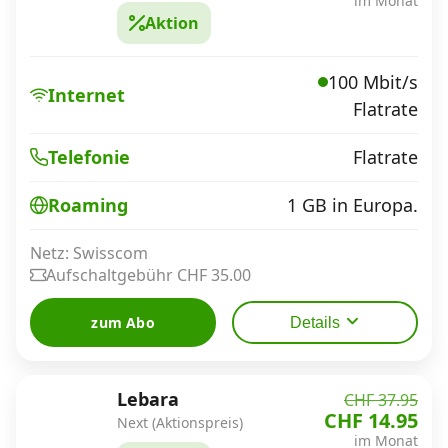
im Monat
Aktion
100 Mbit/s
Internet
Flatrate
Flatrate
Telefonie
1 GB in Europa.
Roaming
Netz: Swisscom
Aufschaltgebühr CHF 35.00
zum Abo
Details
Lebara
CHF 37.95
CHF 14.95
Next (Aktionspreis)
im Monat