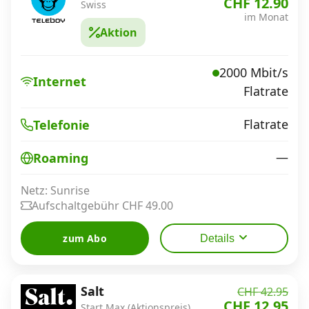
CHF 12.90
Swiss
im Monat
Aktion
2000 Mbit/s
Internet
Flatrate
Flatrate
Telefonie
—
Roaming
Netz: Sunrise
Aufschaltgebühr CHF 49.00
zum Abo
Details
Salt
CHF 42.95
CHF 12.95
Start Max (Aktionspreis)