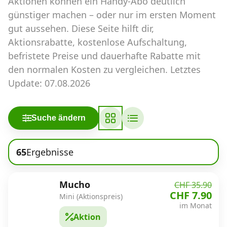
Aktionen können ein Handy-Abo deutlich
Abos für Tablets, Hotspots und Smart
Watches
günstiger machen – oder nur im ersten Moment
gut aussehen. Diese Seite hilft dir,
Tarifrechner Handy-Abo
Aktionsrabatte, kostenlose Aufschaltung,
Der gute alte Tarifrechner im neuen Design
befristete Preise und dauerhafte Rabatte mit
den normalen Kosten zu vergleichen. Letztes
Update: 07.08.2026
Infos
Alle Anbieter
Suche ändern
Mobilfunknetz Schweiz
65
Ergebnisse
Roaming-Tarife abfragen
Handy-Abo-Aktionen
Mucho
CHF 35.90
CHF 7.90
Mini (Aktionspreis)
Handy-Abo kündigen oder
im Monat
wechseln
Aktion