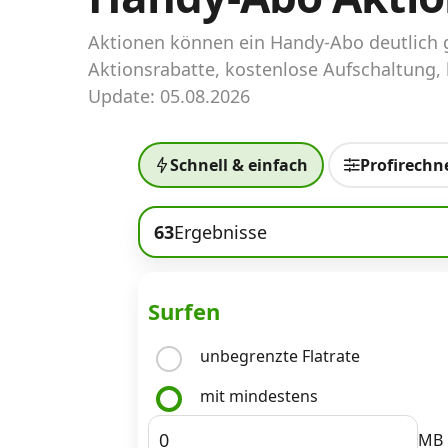
Abos für Tablets, Hotspots und Smart
Watches
Aktionen können ein Handy-Abo deutlich g
Aktionsrabatte, kostenlose Aufschaltung, 
Tarifrechner Handy-Abo
Update: 05.08.2026
Der gute alte Tarifrechner im neuen Design
Schnell & einfach
Profirechn
Infos
Alle Anbieter
63
Ergebnisse
Mobilfunknetz Schweiz
Roaming-Tarife abfragen
Surfen
Handy-Abo-Aktionen
unbegrenzte Flatrate
Handy-Abo kündigen oder wechseln
mit mindestens
Alle Mobile-Vergleiche
MB