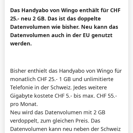
News
Das Handyabo von Wingo enthält für CHF
25.- neu 2 GB. Das ist das doppelte
Forum
Datenvolumen wie bisher. Neu kann das
Datenvolumen auch in der EU genutzt
werden.
Über uns
Bisher enthielt das Handyabo von Wingo für
Datenschutz
·
AGB
·
Impressum
monatlich CHF 25.- 1 GB und unlimitierte
Telefonie in der Schweiz. Jedes weitere
Gigabyte kostete CHF 5.- bis max. CHF 55.-
pro Monat.
Neu wird das Datenvolumen mit 2 GB
verdoppelt, zum gleichen Preis. Das
Datenvolumen kann neu neben der Schweiz