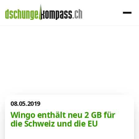
×
Menü
Aktuelles aus
der Telekom-
Handy‑Abo
Welt
Internet, TV, Telefon
08.05.2019
Kombi-Angebote
Wingo enthält neu 2 GB für
die Schweiz und die EU
Aktionen