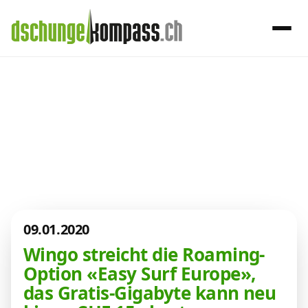
×
Menü
Aktuelles aus
der Telekom-
Handy‑Abo
Welt
Internet, TV, Telefon
09.01.2020
Kombi-Angebote
Wingo streicht die Roaming-
Option «Easy Surf Europe»,
Aktionen
das Gratis-Gigabyte kann neu