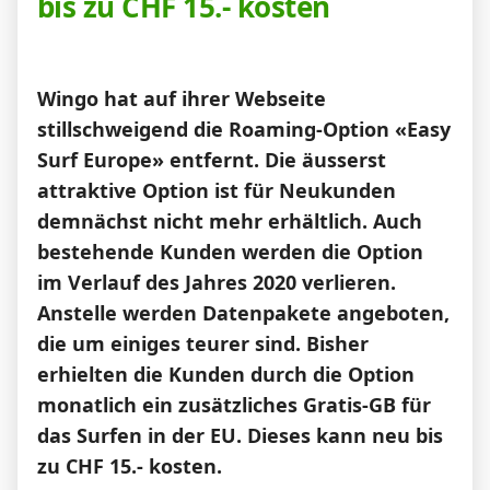
bis zu CHF 15.- kosten
News
Forum
Wingo hat auf ihrer Webseite
stillschweigend die Roaming-Option «Easy
Surf Europe» entfernt. Die äusserst
Über uns
attraktive Option ist für Neukunden
demnächst nicht mehr erhältlich. Auch
bestehende Kunden werden die Option
Datenschutz
·
AGB
·
Impressum
im Verlauf des Jahres 2020 verlieren.
Anstelle werden Datenpakete angeboten,
die um einiges teurer sind. Bisher
erhielten die Kunden durch die Option
monatlich ein zusätzliches Gratis-GB für
das Surfen in der EU. Dieses kann neu bis
zu CHF 15.- kosten.