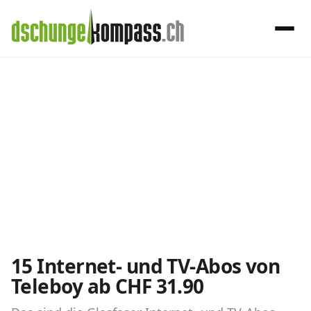
×
Menü
Teleboy
Handy‑Abo
Internet-Abos
Internet, TV, Telefon
Internet‑Abo‑Vergleich
Die Schweizer Internet-Abos vergleichen
15 Internet- und TV-Abos von
Teleboy ab CHF 31.90
Internet mit TV‑Vergleich
Internet + TV Angebote vergleichen