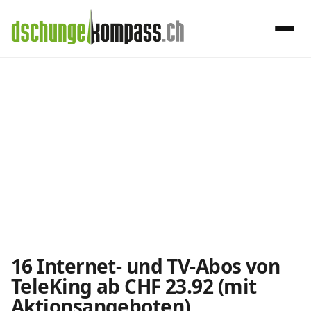
×
Menü
TeleKing
Handy‑Abo
Internet-Abos
Internet, TV, Telefon
Internet‑Abo‑Vergleich
Die Schweizer Internet-Abos vergleichen
16 Internet- und TV-Abos von
TeleKing ab CHF 23.92 (mit
Internet mit TV‑Vergleich
Aktionsangeboten)
Internet + TV Angebote vergleichen