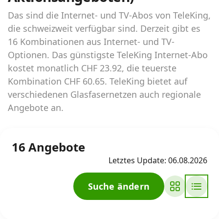
Das sind die Internet- und TV-Abos von TeleKing,
Internet‑Verfügbarkeits‑Checker
die schweizweit verfügbar sind. Derzeit gibt es
Prüfe deine Möglichkeiten
16 Kombinationen aus Internet- und TV-
Optionen. Das günstigste TeleKing Internet-Abo
kostet monatlich CHF 23.92, die teuerste
Alle Anbieter
Kombination CHF 60.65. TeleKing bietet auf
verschiedenen Glasfasernetzen auch regionale
Glasfaser
Angebote an.
Internet-Abo-Aktionen
Internet-Abo kündigen
16 Angebote
Letztes Update: 06.08.2026
Download-Rechner
Weitere Infos
Suche ändern
Alle Internet-Vergleiche