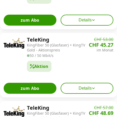
zum Abo
Details
TeleKing
CHF 53.00
CHF 45.27
KingFiber 50 (Glasfaser) + KingTV
Gold - Aktionspreis
im Monat
50 / 50 Mbit/s
Aktion
zum Abo
Details
TeleKing
CHF 57.00
CHF 48.69
KingFiber 50 (Glasfaser) + KingTV