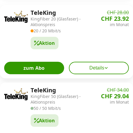
TeleKing
CHF 28.00
Kombi-Angebote
CHF 23.92
KingFiber 20 (Glasfaser) -
Aktionspreis
im Monat
20 / 20 Mbit/s
Aktionen
Aktion
News
zum Abo
Details
Forum
TeleKing
CHF 34.00
Über uns
CHF 29.04
KingFiber 50 (Glasfaser) -
Aktionspreis
im Monat
50 / 50 Mbit/s
Datenschutz
·
AGB
·
Impressum
Aktion