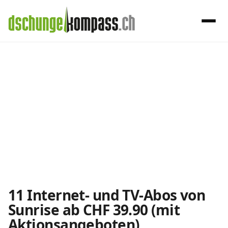
×
Menü
Sunrise
Handy‑Abo
Internet-Abos
Internet, TV, Telefon
Internet‑Abo‑Vergleich
Die Schweizer Internet-Abos vergleichen
11 Internet- und TV-Abos von
Sunrise ab CHF 39.90 (mit
Internet mit TV‑Vergleich
Aktionsangeboten)
Internet + TV Angebote vergleichen