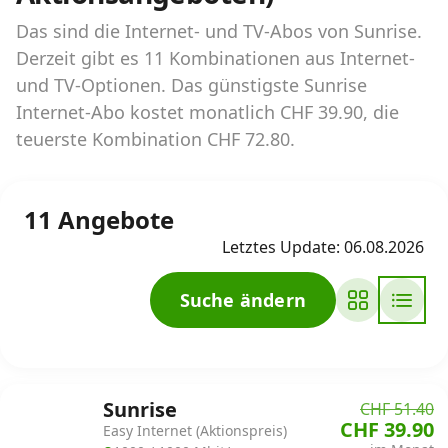
Das sind die Internet- und TV-Abos von Sunrise.
Internet‑Verfügbarkeits‑Checker
Derzeit gibt es 11 Kombinationen aus Internet-
Prüfe deine Möglichkeiten
und TV-Optionen. Das günstigste Sunrise
Internet-Abo kostet monatlich CHF 39.90, die
teuerste Kombination CHF 72.80.
Alle Anbieter
Glasfaser
11 Angebote
Internet-Abo-Aktionen
Letztes Update: 06.08.2026
Internet-Abo kündigen
Suche ändern
Download-Rechner
Weitere Infos
Sunrise
CHF 51.40
Alle Internet-Vergleiche
CHF 39.90
Easy Internet (Aktionspreis)