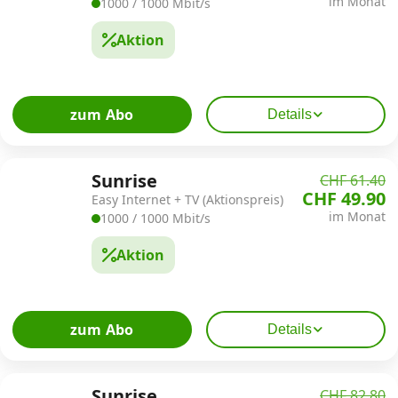
im Monat
1000 / 1000 Mbit/s
Kombi-Angebote
Aktion
Aktionen
zum Abo
Details
News
Sunrise
CHF 61.40
CHF 49.90
Easy Internet + TV (Aktionspreis)
Forum
im Monat
1000 / 1000 Mbit/s
Aktion
Über uns
zum Abo
Details
Datenschutz
·
AGB
·
Impressum
Sunrise
CHF 82.80