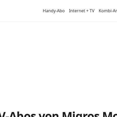
Handy-Abo
Internet + TV
Kombi-A
TV-Abos von Migros M