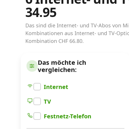
34.95
Internet‑Verfügbarkeits‑Checker
Prüfe deine Möglichkeiten
Das sind die Internet- und TV-Abos von Mi
Kombinationen aus Internet- und TV-Optio
Kombination CHF 66.80.
Alle Anbieter
Glasfaser
Das möchte ich
vergleichen:
Internet-Abo-Aktionen
Internet-Abo kündigen
Internet
Download-Rechner
TV
Weitere Infos
Festnetz-Telefon
Alle Internet-Vergleiche