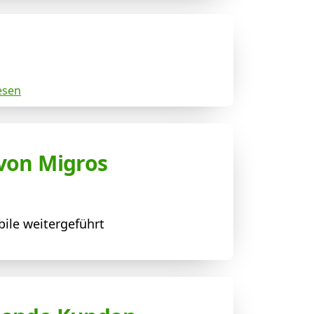
esen
 von Migros
ile weitergeführt