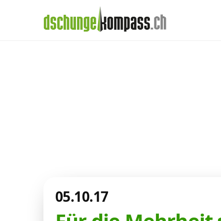
×
Menü
Aktuelles aus de
Handy‑Abo
Telekom-Welt
Internet, TV, Telefon
Kombi-Angebote
05.10.17
Aktionen
Für die Mehrheit