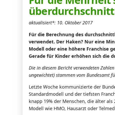
News
überdurchschnitt
aktualisiert*: 10. Oktober 2017
Forum
Für die Berechnung des durchschnittl
Über uns
verwendet. Der Haken? Nur eine Minde
Modell oder eine höhere Franchise g
Gerade für Kinder erhöhen sich die d
Datenschutz
·
AGB
·
Impressum
Die in diesem Bericht verwendeten Zahle
ungewichtet) stammen vom Bundesamt für
Letzte Woche kommunizierte der Bundes
Standardmodell und der tiefsten Franch
knapp 19% der Menschen, die älter als 2
Modell wie HMO, Hausarzt oder Telmed v