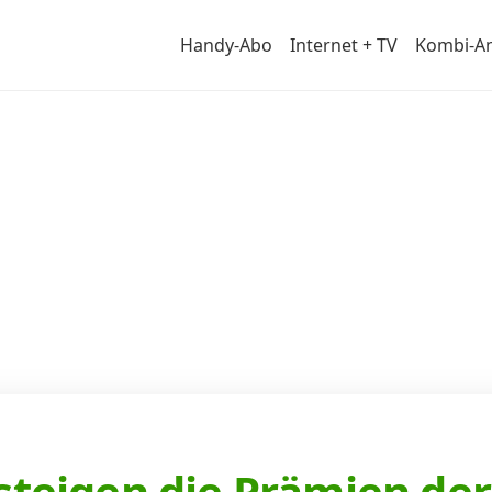
Handy-Abo
Internet + TV
Kombi-A
r
 steigen die Prämien d