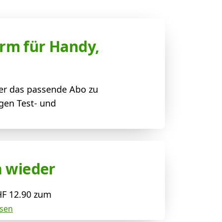
rm für Handy,
er das passende Abo zu
gen Test- und
n wieder
HF 12.90 zum
esen